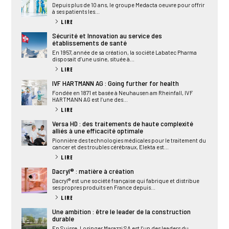
Depuis plus de 10 ans, le groupe Medacta oeuvre pour offrir
à ses patients les...
LIRE
Sécurité et Innovation au service des
établissements de santé
En 1957, année de sa création, la société Labatec Pharma
disposait d’une usine, située à...
LIRE
IVF HARTMANN AG : Going further for health
Fondée en 1871 et basée à Neuhausen am Rheinfall, IVF
HARTMANN AG est l’une des...
LIRE
Versa HD : des traitements de haute complexité
alliés à une efficacité optimale
Pionnière des technologies médicales pour le traitement du
cancer et des troubles cérébraux, Elekta est...
LIRE
Dacryl® : matière à création
Dacryl® est une société française qui fabrique et distribue
ses propres produits en France depuis...
LIRE
Une ambition : être le leader de la construction
durable
En Suisse, Losinger Marazzi SA est l’un des leaders du