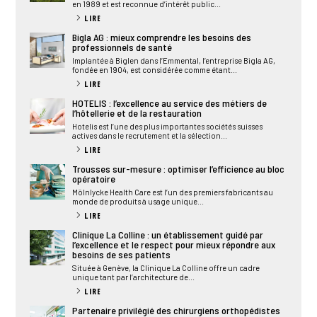
en 1989 et est reconnue d’intérêt public...
LIRE
Bigla AG : mieux comprendre les besoins des
professionnels de santé
Implantée à Biglen dans l’Emmental, l’entreprise Bigla AG,
fondée en 1904, est considérée comme étant...
LIRE
HOTELIS : l’excellence au service des métiers de
l’hôtellerie et de la restauration
Hotelis est l’une des plus importantes sociétés suisses
actives dans le recrutement et la sélection...
LIRE
Trousses sur-mesure : optimiser l’efficience au bloc
opératoire
Mölnlycke Health Care est l’un des premiers fabricants au
monde de produits à usage unique...
LIRE
Clinique La Colline : un établissement guidé par
l’excellence et le respect pour mieux répondre aux
besoins de ses patients
Située à Genève, la Clinique La Colline offre un cadre
unique tant par l’architecture de...
LIRE
Partenaire privilégié des chirurgiens orthopédistes